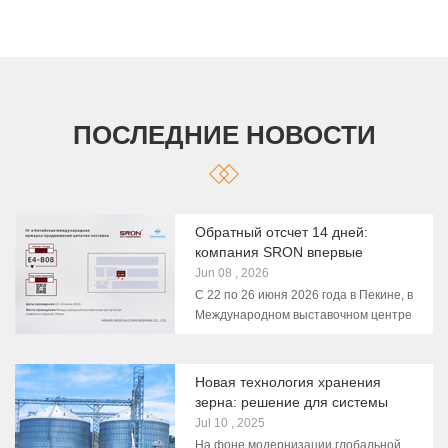
ПОСЛЕДНИЕ НОВОСТИ
Обратный отсчет 14 дней:
компания SRON впервые
примет участие в выставке
Jun 08 , 2026
зеленой сельскохозяйственной
С 22 по 26 июня 2026 года в Пекине, в
продукции в рамках 4-й
Международном выставочном центре
Международной ярмарки
Китая (павильон Шуньи), состоится 4-
цепочек поставок
я Международная ярмарка цепочек
поставок. Компания Henan SRON Silo
Новая технология хранения
Engineering Co., Ltd. (SRON), мировой
зерна: решение для системы
эксперт по интеллектуальным
хранения стальных силосов
Jul 10 , 2025
системам хранения и
SRON емкостью 10 000 тонн
На фоне модернизации глобальной