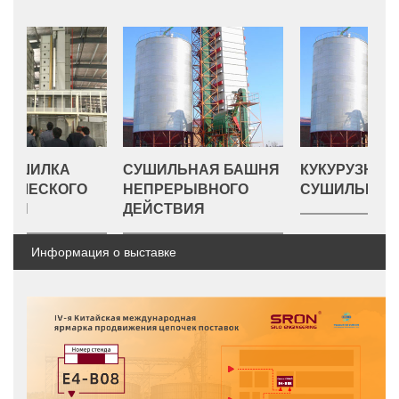
А
СУШИЛЬНАЯ БАШНЯ
КУКУРУЗНАЯ
ОГО
НЕПРЕРЫВНОГО
СУШИЛЬНАЯ БАШНЯ
ДЕЙСТВИЯ
Информация о выставке