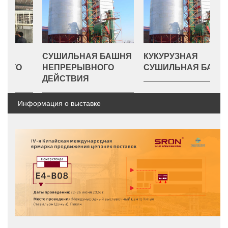
СУШИЛЬНАЯ БАШНЯ
КУКУРУЗНАЯ
С
НЕПРЕРЫВНОГО
СУШИЛЬНАЯ БАШНЯ
Д
ДЕЙСТВИЯ
Информация о выставке