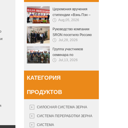
Церемония вручения
стипендии «Вэнь Пэн –
Aug,05, 2026
стипендия мотивации для
поступления в Пекинский
Руководство компании
о
и Цинхуайский
SRON посетило Россию
университеты» прошла в
 и
Jul,28, 2026
для переговоров о
первой средней школе
сотрудничестве:
уезда Нэйхуан
Группа участников
интеллектуальные
семинара по
решения хранения зерна
Jul,13, 2026
послеуборочной
способствуют
безопасности зерна
взаимосвязи
Лесото посетила
инфраструктуры
КАТЕГОРИЯ
компанию «SRON» для
зернового хозяйства
совместного изучения
Китая и России
инновационных
ПРОДУКТОВ
технологий безопасного
хранения и
я
транспортировки зерна и
СИЛОСНАЯ СИСТЕМА ЗЕРНА
междуна
СИСТЕМА ПЕРЕРАБОТКИ ЗЕРНА
СИСТЕМА