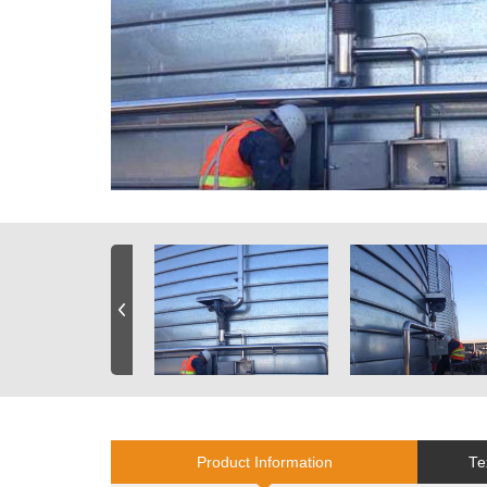
Product Information
Те