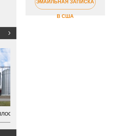
ЭМАЙЛЬНАЯ ЗАПИСКА
В США
НИЖНИЙ СИЛОС БУНКЕРА
СИСТЕМА Ф