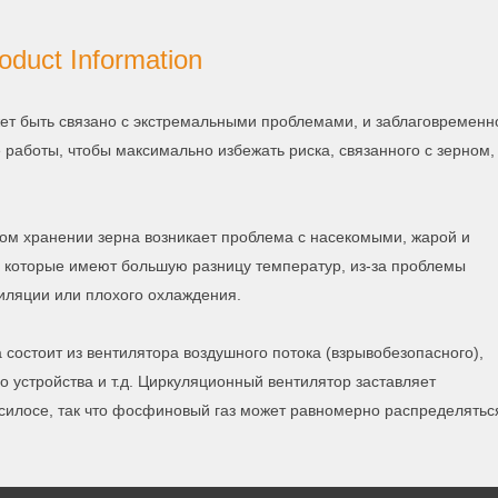
oduct Information
жет быть связано с экстремальными проблемами, и заблаговременн
работы, чтобы максимально избежать риска, связанного с зерном,
ном хранении зерна возникает проблема с насекомыми, жарой и
, которые имеют большую разницу температур, из-за проблемы
тиляции или плохого охлаждения.
остоит из вентилятора воздушного потока (взрывобезопасного),
 устройства и т.д. Циркуляционный вентилятор заставляет
 силосе, так что фосфиновый газ может равномерно распределятьс