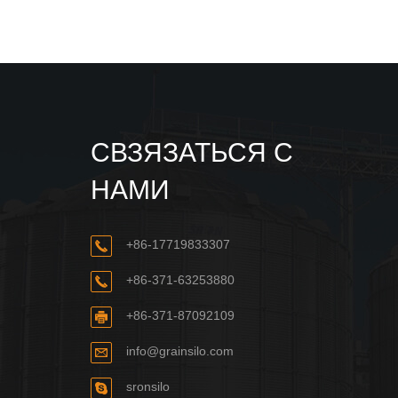
СВЗЯЗАТЬСЯ С
НАМИ
+86-17719833307
+86-371-63253880
+86-371-87092109
info@grainsilo.com
sronsilo