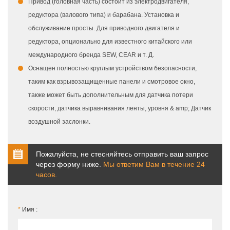
Привод (головная часть) состоит из электродвигателя,
редуктора (валового типа) и барабана. Установка и
обслуживание просты. Для приводного двигателя и
редуктора, опционально для известного китайского или
международного бренда SEW, CEAR и т. Д.
Оснащен полностью круглым устройством безопасности,
таким как взрывозащищенные панели и смотровое окно,
также может быть дополнительным для датчика потери
скорости, датчика выравнивания ленты, уровня & amp; Датчик
воздушной заслонки.
Пожалуйста, не стесняйтесь отправить ваш запрос
через форму ниже.
Мы ответим Вам в течение 24
часов.
*
Имя :