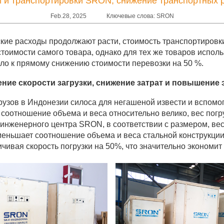
 и транспортировки SRON, снижение транспортных 
Feb.28, 2025
Ключевые слова: SRON
ие расходы продолжают расти, стоимость транспортировк
 стоимости самого товара, однако для тех же товаров испо
ло к прямому снижению стоимости перевозки на 50 %.
е скорости загрузки, снижение затрат и повышение
узов в Индонезии силоса для негашеной извести и вспомог
соотношение объема и веса относительно велико, вес погру
ки инженерного центра SRON, в соответствии с размером, ве
еньшает соотношение объема и веса стальной конструкции,
личивая скорость погрузки на 50%, что значительно экономи